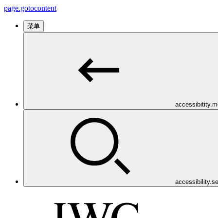
page.gotocontent
菜单
accessibitity.
accessibility.s