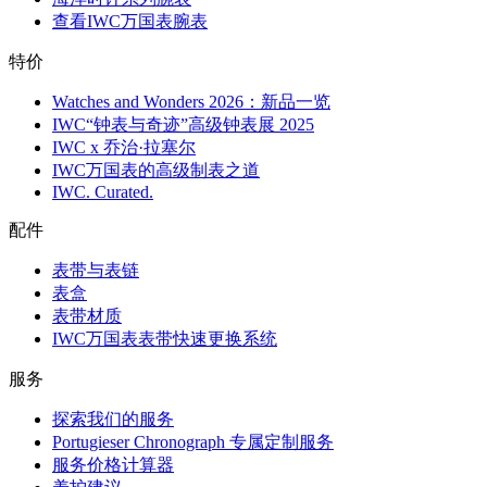
查看IWC万国表腕表
特价
Watches and Wonders 2026：新品一览
IWC“钟表与奇迹”高级钟表展 2025
IWC x 乔治·拉塞尔
IWC万国表的高级制表之道
IWC. Curated.
配件
表带与表链
表盒
表带材质
IWC万国表表带快速更换系统
服务
探索我们的服务
Portugieser Chronograph 专属定制服务
服务价格计算器