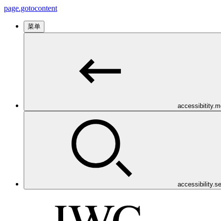
page.gotocontent
菜单
accessibitity.
accessibility.s