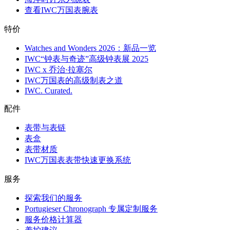
查看IWC万国表腕表
特价
Watches and Wonders 2026：新品一览
IWC“钟表与奇迹”高级钟表展 2025
IWC x 乔治·拉塞尔
IWC万国表的高级制表之道
IWC. Curated.
配件
表带与表链
表盒
表带材质
IWC万国表表带快速更换系统
服务
探索我们的服务
Portugieser Chronograph 专属定制服务
服务价格计算器