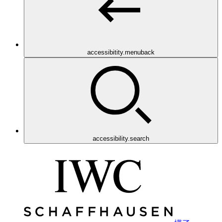
accessibitity.menuback
accessibility.search