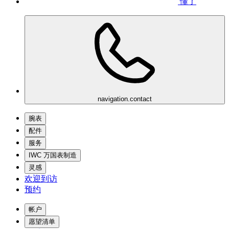
懂了
navigation.contact
腕表
配件
服务
IWC 万国表制造
灵感
欢迎到访
预约
帐户
愿望清单