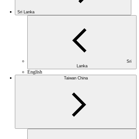
Sri Lanka
Sri
Lanka
English
Taiwan China