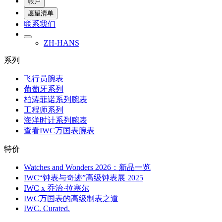
帐户
愿望清单
联系我们
ZH-HANS
系列
飞行员腕表
葡萄牙系列
柏涛菲诺系列腕表
工程师系列
海洋时计系列腕表
查看IWC万国表腕表
特价
Watches and Wonders 2026：新品一览
IWC“钟表与奇迹”高级钟表展 2025
IWC x 乔治·拉塞尔
IWC万国表的高级制表之道
IWC. Curated.