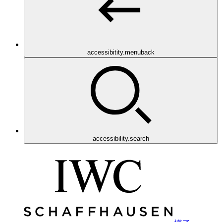
accessibitity.menuback
accessibility.search