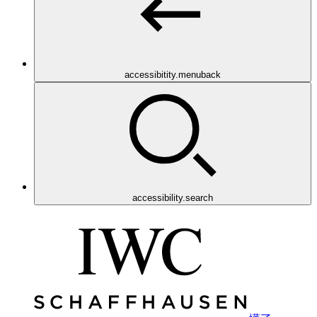
accessibitity.menuback
accessibility.search