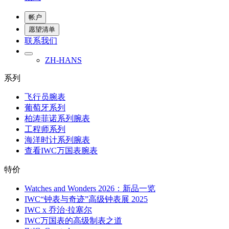
帐户
愿望清单
联系我们
ZH-HANS
系列
飞行员腕表
葡萄牙系列
柏涛菲诺系列腕表
工程师系列
海洋时计系列腕表
查看IWC万国表腕表
特价
Watches and Wonders 2026：新品一览
IWC“钟表与奇迹”高级钟表展 2025
IWC x 乔治·拉塞尔
IWC万国表的高级制表之道