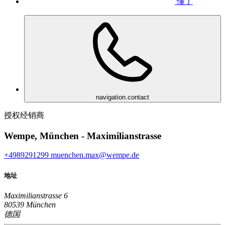
懂了
navigation.contact
授权经销商
Wempe, München - Maximilianstrasse
+4989291299
muenchen.max@wempe.de
地址
Maximilianstrasse 6
80539 München
德国