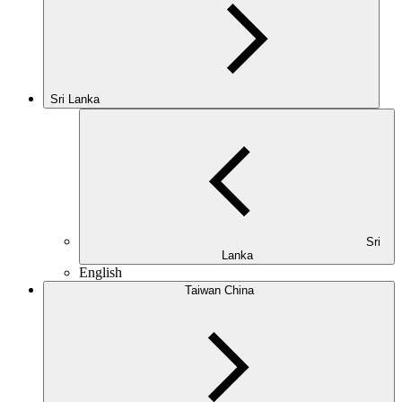
Sri Lanka
Sri
Lanka
English
Taiwan China