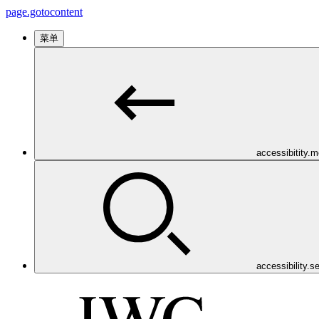
page.gotocontent
菜单
accessibitity.
accessibility.s