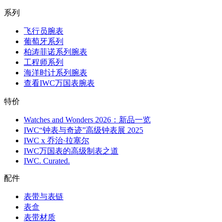
系列
飞行员腕表
葡萄牙系列
柏涛菲诺系列腕表
工程师系列
海洋时计系列腕表
查看IWC万国表腕表
特价
Watches and Wonders 2026：新品一览
IWC“钟表与奇迹”高级钟表展 2025
IWC x 乔治·拉塞尔
IWC万国表的高级制表之道
IWC. Curated.
配件
表带与表链
表盒
表带材质