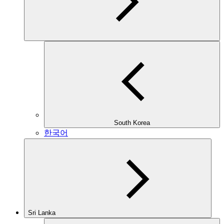
South Korea
한국어
Sri Lanka