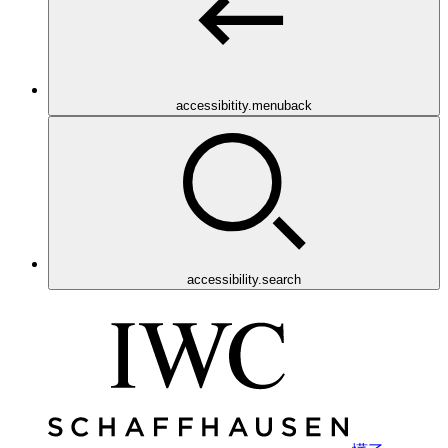
accessibitity.menuback
accessibility.search