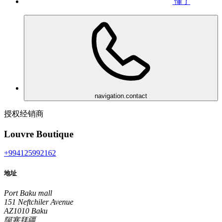
懂了
navigation.contact
授权经销商
Louvre Boutique
+994125992162
地址
Port Baku mall
151 Neftchiler Avenue
AZ1010 Baku
阿塞拜疆