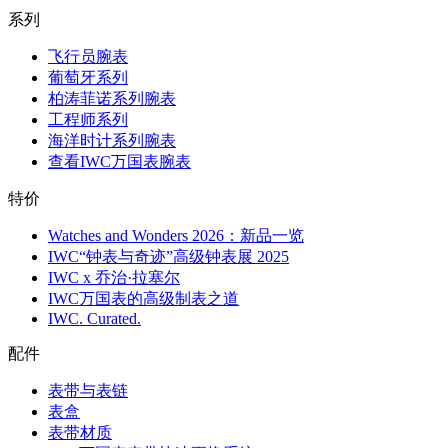
系列
飞行员腕表
葡萄牙系列
柏涛菲诺系列腕表
工程师系列
海洋时计系列腕表
查看IWC万国表腕表
特价
Watches and Wonders 2026：新品一览
IWC“钟表与奇迹”高级钟表展 2025
IWC x 乔治·拉塞尔
IWC万国表的高级制表之道
IWC. Curated.
配件
表带与表链
表盒
表带材质