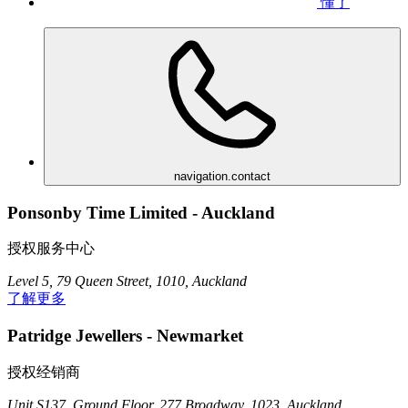
懂了
navigation.contact
Ponsonby Time Limited - Auckland
授权服务中心
Level 5, 79 Queen Street, 1010, Auckland
了解更多
Patridge Jewellers - Newmarket
授权经销商
Unit S137, Ground Floor, 277 Broadway, 1023, Auckland