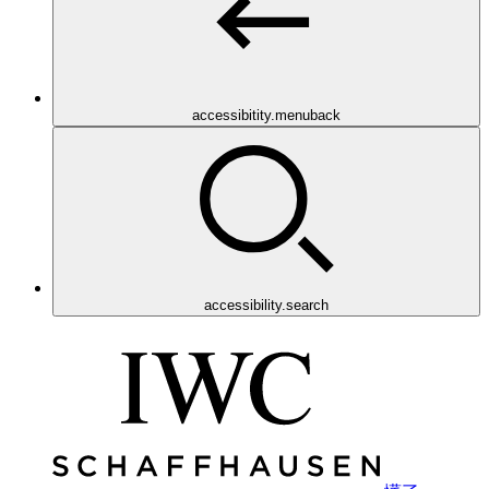
accessibitity.menuback
accessibility.search