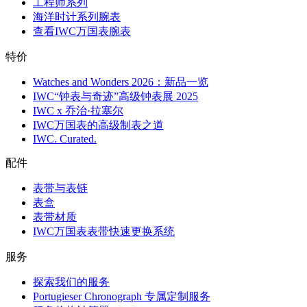
工程师系列
海洋时计系列腕表
查看IWC万国表腕表
特价
Watches and Wonders 2026：新品一览
IWC“钟表与奇迹”高级钟表展 2025
IWC x 乔治·拉塞尔
IWC万国表的高级制表之道
IWC. Curated.
配件
表带与表链
表盒
表带材质
IWC万国表表带快速更换系统
服务
探索我们的服务
Portugieser Chronograph 专属定制服务