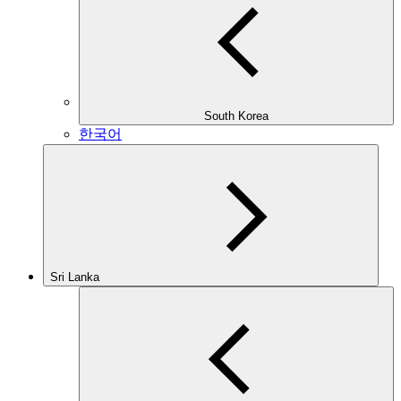
South Korea
한국어
Sri Lanka