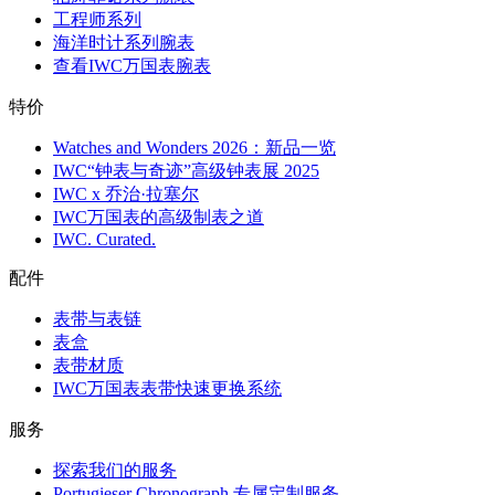
工程师系列
海洋时计系列腕表
查看IWC万国表腕表
特价
Watches and Wonders 2026：新品一览
IWC“钟表与奇迹”高级钟表展 2025
IWC x 乔治·拉塞尔
IWC万国表的高级制表之道
IWC. Curated.
配件
表带与表链
表盒
表带材质
IWC万国表表带快速更换系统
服务
探索我们的服务
Portugieser Chronograph 专属定制服务