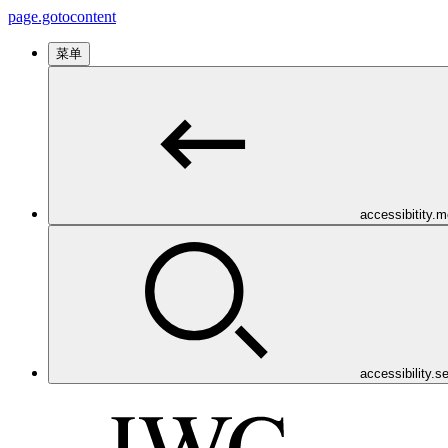
page.gotocontent
菜单
accessibitity.
accessibility.s