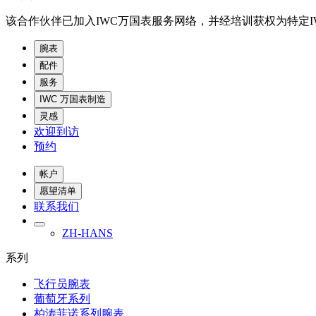
该合作伙伴已加入IWC万国表服务网络，并经培训获权为特定I
腕表
配件
服务
IWC 万国表制造
灵感
欢迎到访
预约
帐户
愿望清单
联系我们
ZH-HANS
系列
飞行员腕表
葡萄牙系列
柏涛菲诺系列腕表