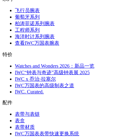
飞行员腕表
葡萄牙系列
柏涛菲诺系列腕表
工程师系列
海洋时计系列腕表
查看IWC万国表腕表
特价
Watches and Wonders 2026：新品一览
IWC“钟表与奇迹”高级钟表展 2025
IWC x 乔治·拉塞尔
IWC万国表的高级制表之道
IWC. Curated.
配件
表带与表链
表盒
表带材质
IWC万国表表带快速更换系统