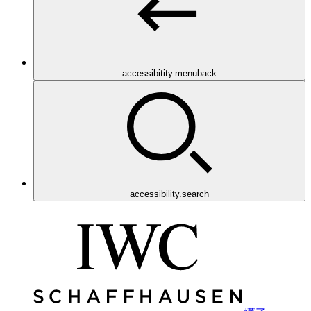
accessibitity.menuback
accessibility.search