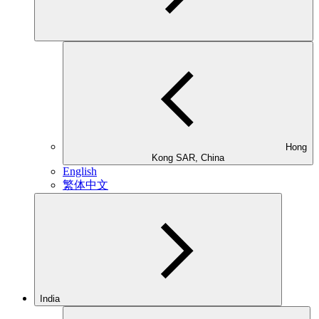
Hong
Kong SAR, China
English
繁体中文
India