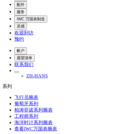
配件
服务
IWC 万国表制造
灵感
欢迎到访
预约
帐户
愿望清单
联系我们
ZH-HANS
系列
飞行员腕表
葡萄牙系列
柏涛菲诺系列腕表
工程师系列
海洋时计系列腕表
查看IWC万国表腕表