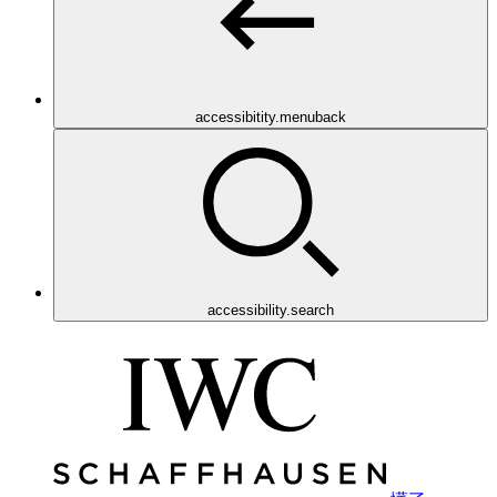
accessibitity.menuback
accessibility.search