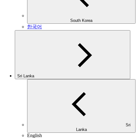
South Korea
한국어
Sri Lanka
Sri
Lanka
English