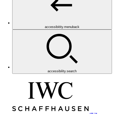
accessibitity.menuback
accessibility.search