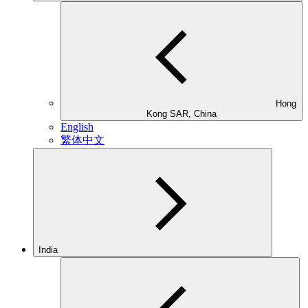
Hong
Kong SAR, China
English
繁体中文
India