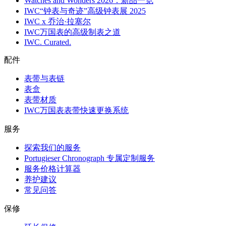
Watches and Wonders 2026：新品一览
IWC“钟表与奇迹”高级钟表展 2025
IWC x 乔治·拉塞尔
IWC万国表的高级制表之道
IWC. Curated.
配件
表带与表链
表盒
表带材质
IWC万国表表带快速更换系统
服务
探索我们的服务
Portugieser Chronograph 专属定制服务
服务价格计算器
养护建议
常见问答
保修