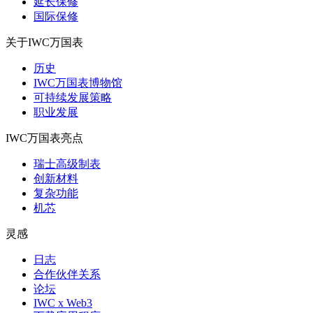
延长保修
国际保修
关于IWC万国表
历史
IWC万国表博物馆
可持续发展策略
职业发展
IWC万国表亮点
瑞士高级制表
创新材料
复杂功能
机芯
灵感
日志
合作伙伴关系
论坛
IWC x Web3