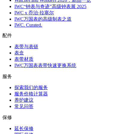
Watches and Wonders 2026：新品一览
IWC“钟表与奇迹”高级钟表展 2025
IWC x 乔治·拉塞尔
IWC万国表的高级制表之道
IWC. Curated.
配件
表带与表链
表盒
表带材质
IWC万国表表带快速更换系统
服务
探索我们的服务
服务价格计算器
养护建议
常见问答
保修
延长保修