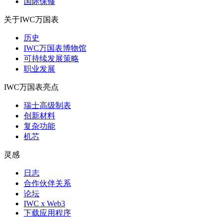
国际保修
关于IWC万国表
历史
IWC万国表博物馆
可持续发展策略
职业发展
IWC万国表亮点
瑞士高级制表
创新材料
复杂功能
机芯
灵感
日志
合作伙伴关系
论坛
IWC x Web3
下载应用程序