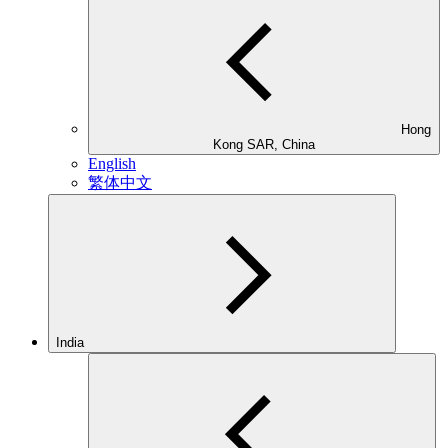
Hong
Kong SAR, China
English
繁体中文
India