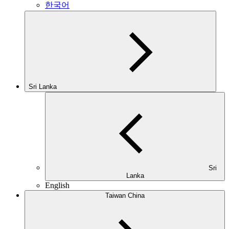
한국어
Sri Lanka
Sri
Lanka
English
Taiwan China