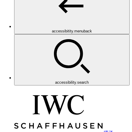
accessibitity.menuback
accessibility.search