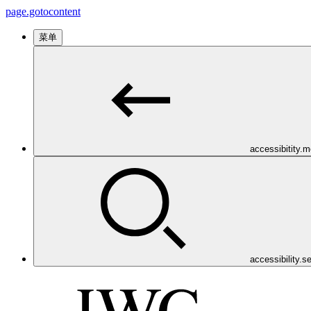
page.gotocontent
菜单
accessibitity.
accessibility.s