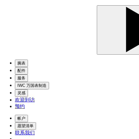
腕表
配件
服务
IWC 万国表制造
灵感
欢迎到访
预约
帐户
愿望清单
联系我们