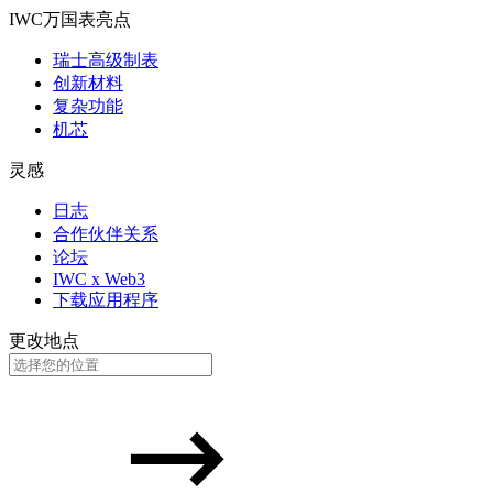
IWC万国表亮点
瑞士高级制表
创新材料
复杂功能
机芯
灵感
日志
合作伙伴关系
论坛
IWC x Web3
下载应用程序
更改地点