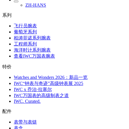
ZH-HANS
系列
飞行员腕表
葡萄牙系列
柏涛菲诺系列腕表
工程师系列
海洋时计系列腕表
查看IWC万国表腕表
特价
Watches and Wonders 2026：新品一览
IWC“钟表与奇迹”高级钟表展 2025
IWC x 乔治·拉塞尔
IWC万国表的高级制表之道
IWC. Curated.
配件
表带与表链
表盒