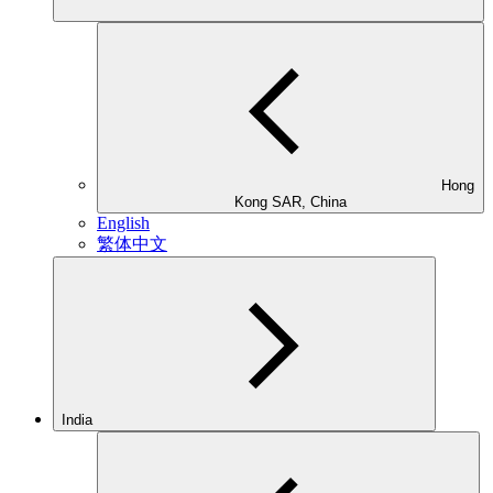
Hong
Kong SAR, China
English
繁体中文
India