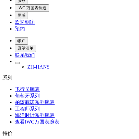
服务
IWC 万国表制造
灵感
欢迎到访
预约
帐户
愿望清单
联系我们
ZH-HANS
系列
飞行员腕表
葡萄牙系列
柏涛菲诺系列腕表
工程师系列
海洋时计系列腕表
查看IWC万国表腕表
特价