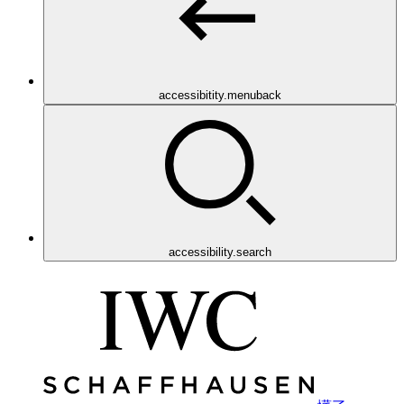
accessibitity.menuback
accessibility.search