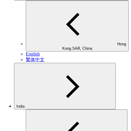
Hong
Kong SAR, China
English
繁体中文
India