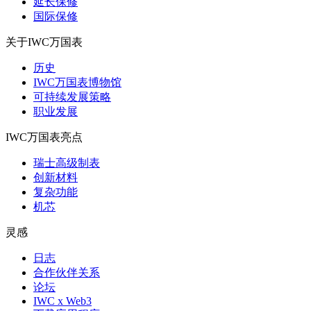
延长保修
国际保修
关于IWC万国表
历史
IWC万国表博物馆
可持续发展策略
职业发展
IWC万国表亮点
瑞士高级制表
创新材料
复杂功能
机芯
灵感
日志
合作伙伴关系
论坛
IWC x Web3