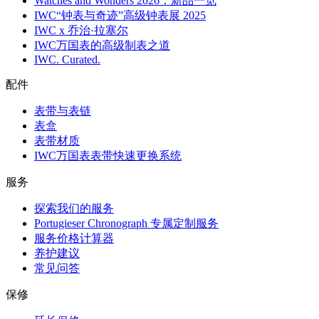
Watches and Wonders 2026：新品一览
IWC“钟表与奇迹”高级钟表展 2025
IWC x 乔治·拉塞尔
IWC万国表的高级制表之道
IWC. Curated.
配件
表带与表链
表盒
表带材质
IWC万国表表带快速更换系统
服务
探索我们的服务
Portugieser Chronograph 专属定制服务
服务价格计算器
养护建议
常见问答
保修