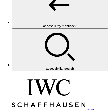
accessibitity.menuback
accessibility.search