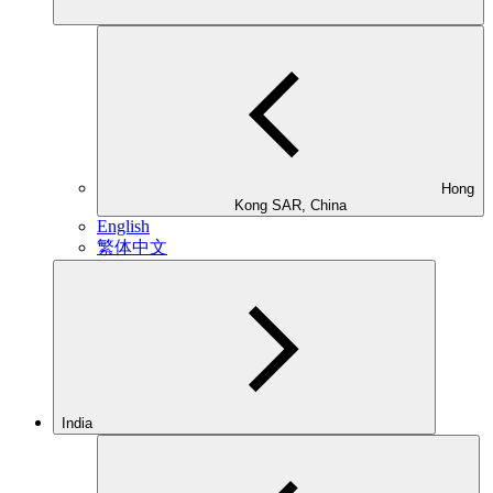
Hong
Kong SAR, China
English
繁体中文
India