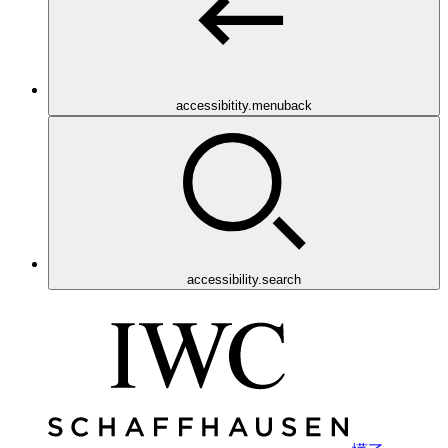
accessibitity.menuback
accessibility.search