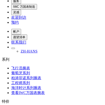
服务
IWC 万国表制造
灵感
欢迎到访
预约
帐户
愿望清单
联系我们
ZH-HANS
系列
飞行员腕表
葡萄牙系列
柏涛菲诺系列腕表
工程师系列
海洋时计系列腕表
查看IWC万国表腕表
特价