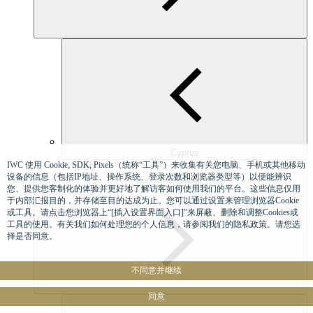
Cyprus
IWC 使用 Cookie, SDK, Pixels（统称“工具”）来收集有关您电脑、手机或其他移动
English
设备的信息（包括IP地址、操作系统、登录次数和浏览器类型等）以便能辨识
Czech Republic
您、提供您客制化的体验并更好地了解访客如何使用我们的平台。这些信息仅用
于内部汇报目的，并存储至目的达成为止。您可以通过设置来管理浏览器Cookie
或工具。请点击您浏览器上“[插入设置界面入口]”来屏蔽、删除和调整Cookies或
工具的使用。有关我们如何处理您的个人信息，请参阅我们的隐私政策。请您选
择是否同意。
不同意并继续
同意