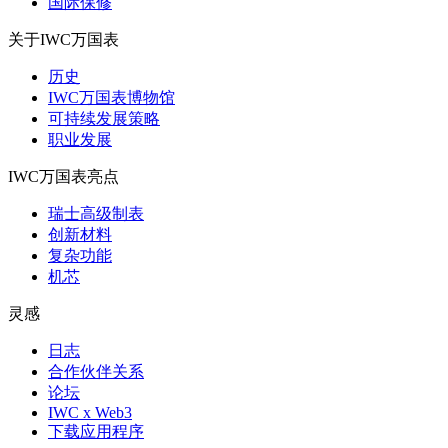
国际保修
关于IWC万国表
历史
IWC万国表博物馆
可持续发展策略
职业发展
IWC万国表亮点
瑞士高级制表
创新材料
复杂功能
机芯
灵感
日志
合作伙伴关系
论坛
IWC x Web3
下载应用程序