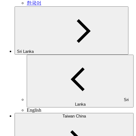
한국어
Sri Lanka
Sri
Lanka
English
Taiwan China