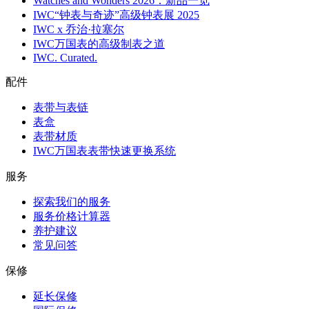
Watches and Wonders 2026：新品一览
IWC“钟表与奇迹”高级钟表展 2025
IWC x 乔治·拉塞尔
IWC万国表的高级制表之道
IWC. Curated.
配件
表带与表链
表盒
表带材质
IWC万国表表带快速更换系统
服务
探索我们的服务
服务价格计算器
养护建议
常见问答
保修
延长保修