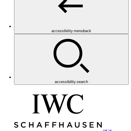
accessibitity.menuback
accessibility.search