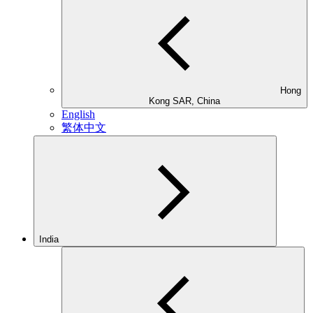
Hong
Kong SAR, China
English
繁体中文
India