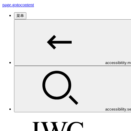
page.gotocontent
菜单
accessibitity.
accessibility.s