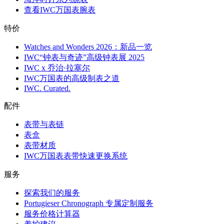
查看IWC万国表腕表
特价
Watches and Wonders 2026：新品一览
IWC“钟表与奇迹”高级钟表展 2025
IWC x 乔治·拉塞尔
IWC万国表的高级制表之道
IWC. Curated.
配件
表带与表链
表盒
表带材质
IWC万国表表带快速更换系统
服务
探索我们的服务
Portugieser Chronograph 专属定制服务
服务价格计算器