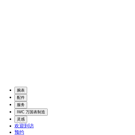
腕表
配件
服务
IWC 万国表制造
灵感
欢迎到访
预约