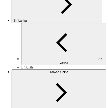
Sri Lanka
Sri
Lanka
English
Taiwan China