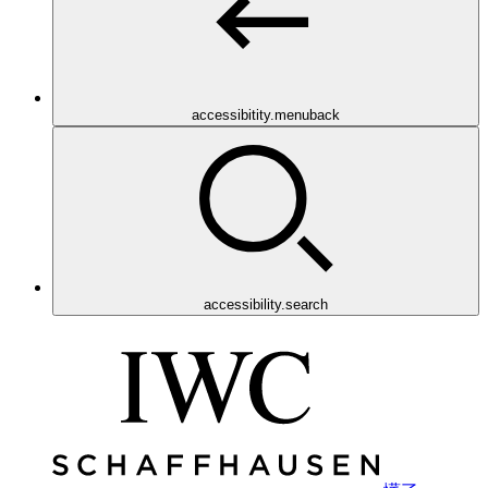
accessibitity.menuback
accessibility.search