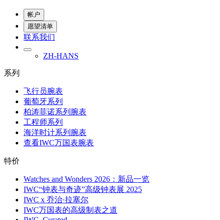
帐户
愿望清单
联系我们
ZH-HANS
系列
飞行员腕表
葡萄牙系列
柏涛菲诺系列腕表
工程师系列
海洋时计系列腕表
查看IWC万国表腕表
特价
Watches and Wonders 2026：新品一览
IWC“钟表与奇迹”高级钟表展 2025
IWC x 乔治·拉塞尔
IWC万国表的高级制表之道
IWC. Curated.