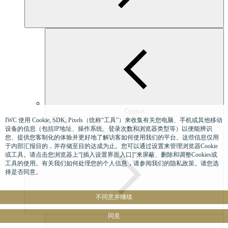
Cyprus
IWC 使用 Cookie, SDK, Pixels（统称“工具”）来收集有关您电脑、手机或其他移动
English
设备的信息（包括IP地址、操作系统、登录次数和浏览器类型等）以便能辨识
Czech Republic
您、提供您客制化的体验并更好地了解访客如何使用我们的平台。这些信息仅用
于内部汇报目的，并存储至目的达成为止。您可以通过设置来管理浏览器Cookie
或工具。请点击您浏览器上“[插入设置界面入口]”来屏蔽、删除和调整Cookies或
工具的使用。有关我们如何处理您的个人信息，请参阅我们的隐私政策。请您选
择是否同意。
不同意并继续
同意