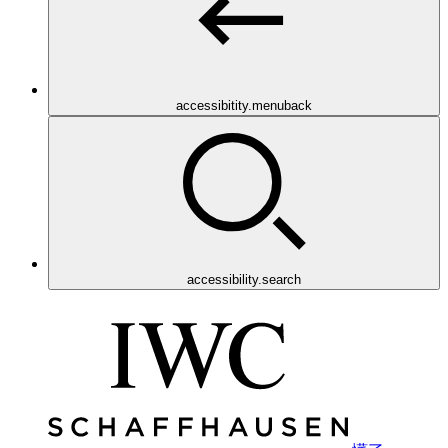
accessibitity.menuback
accessibility.search