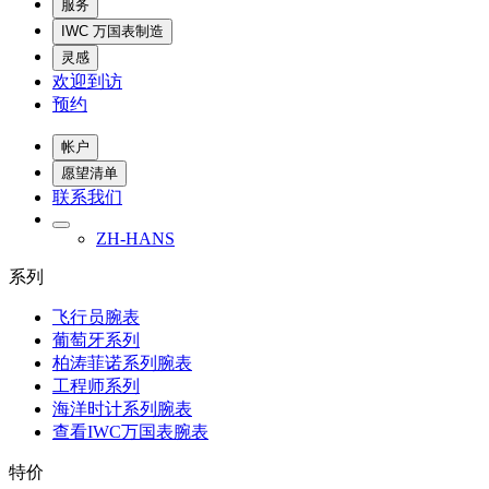
服务
IWC 万国表制造
灵感
欢迎到访
预约
帐户
愿望清单
联系我们
ZH-HANS
系列
飞行员腕表
葡萄牙系列
柏涛菲诺系列腕表
工程师系列
海洋时计系列腕表
查看IWC万国表腕表
特价