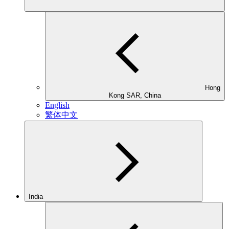
Hong
Kong SAR, China
English
繁体中文
India