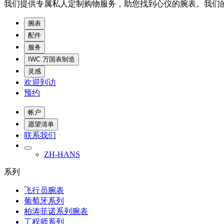
我们提供专属私人定制购物服务，助您找到心仪的腕表。我们
腕表
配件
服务
IWC 万国表制造
灵感
欢迎到访
预约
帐户
愿望清单
联系我们
ZH-HANS
系列
飞行员腕表
葡萄牙系列
柏涛菲诺系列腕表
工程师系列