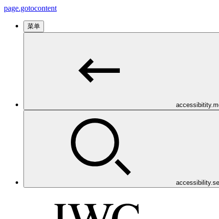
page.gotocontent
菜单
accessibitity.
accessibility.s