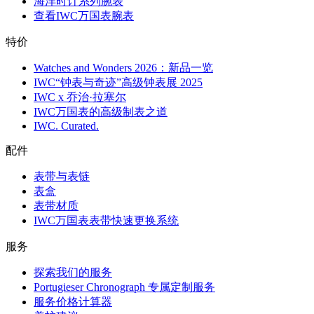
海洋时计系列腕表
查看IWC万国表腕表
特价
Watches and Wonders 2026：新品一览
IWC“钟表与奇迹”高级钟表展 2025
IWC x 乔治·拉塞尔
IWC万国表的高级制表之道
IWC. Curated.
配件
表带与表链
表盒
表带材质
IWC万国表表带快速更换系统
服务
探索我们的服务
Portugieser Chronograph 专属定制服务
服务价格计算器