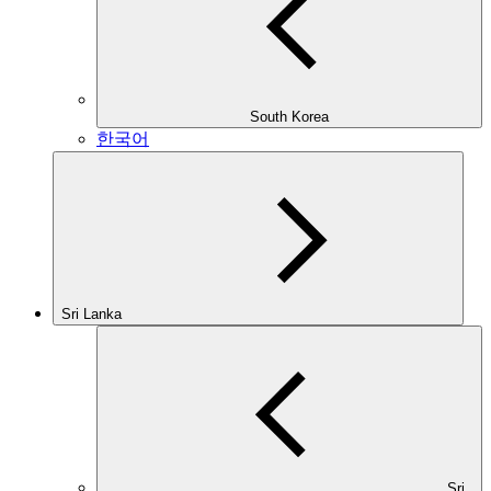
South Korea
한국어
Sri Lanka
Sri