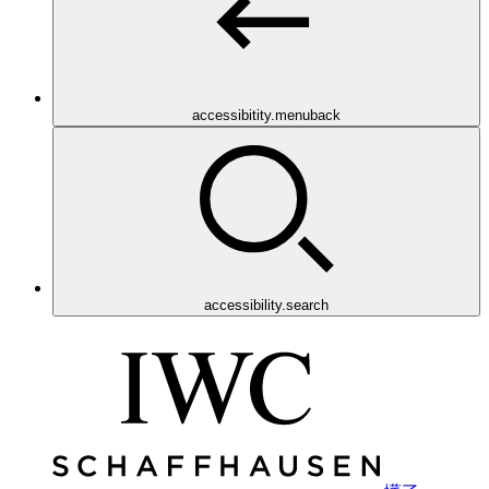
accessibitity.menuback
accessibility.search