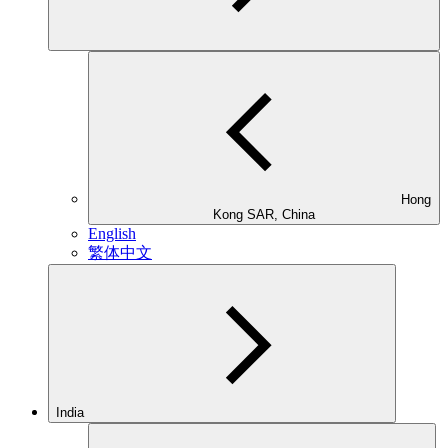
Hong
Kong SAR, China
English
繁体中文
India