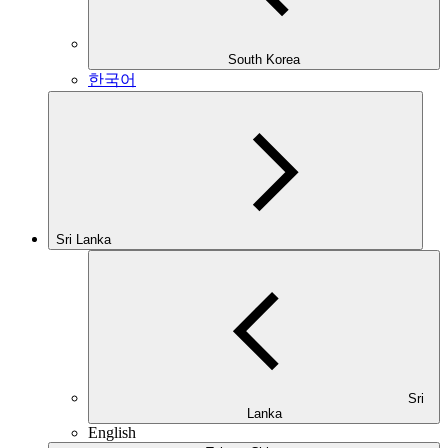
South Korea
한국어
Sri Lanka
Sri
Lanka
English