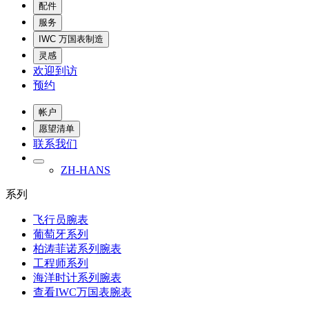
配件
服务
IWC 万国表制造
灵感
欢迎到访
预约
帐户
愿望清单
联系我们
ZH-HANS
系列
飞行员腕表
葡萄牙系列
柏涛菲诺系列腕表
工程师系列
海洋时计系列腕表
查看IWC万国表腕表