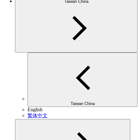
Taiwan China
Taiwan China
English
繁体中文