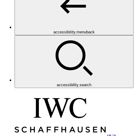
accessibitity.menuback
accessibility.search