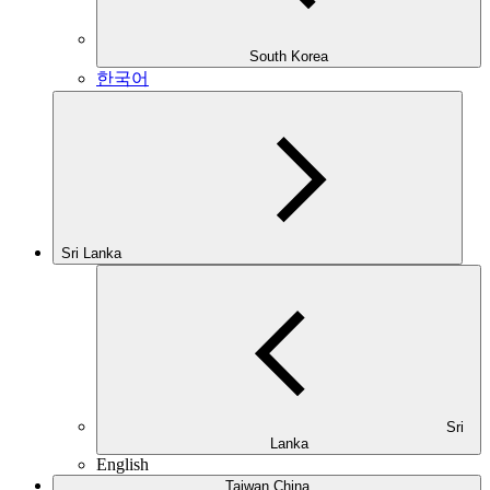
South Korea
한국어
Sri Lanka
Sri
Lanka
English
Taiwan China