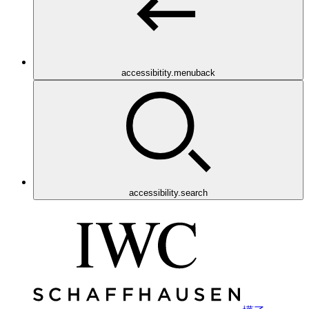
accessibitity.menuback
accessibility.search