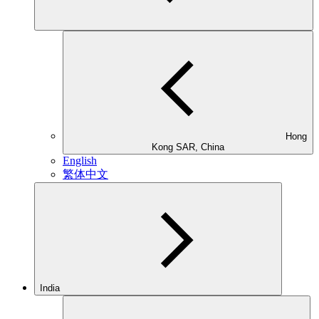
Hong
Kong SAR, China
English
繁体中文
India