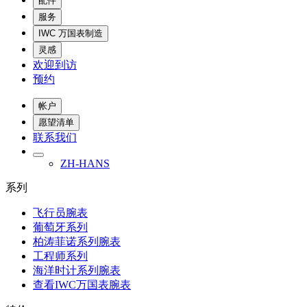
配件
服务
IWC 万国表制造
灵感
欢迎到访
预约
帐户
愿望清单
联系我们
ZH-HANS
系列
飞行员腕表
葡萄牙系列
柏涛菲诺系列腕表
工程师系列
海洋时计系列腕表
查看IWC万国表腕表