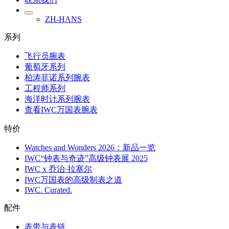
ZH-HANS
系列
飞行员腕表
葡萄牙系列
柏涛菲诺系列腕表
工程师系列
海洋时计系列腕表
查看IWC万国表腕表
特价
Watches and Wonders 2026：新品一览
IWC“钟表与奇迹”高级钟表展 2025
IWC x 乔治·拉塞尔
IWC万国表的高级制表之道
IWC. Curated.
配件
表带与表链