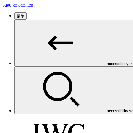
page.gotocontent
菜单
accessibitity.
accessibility.s