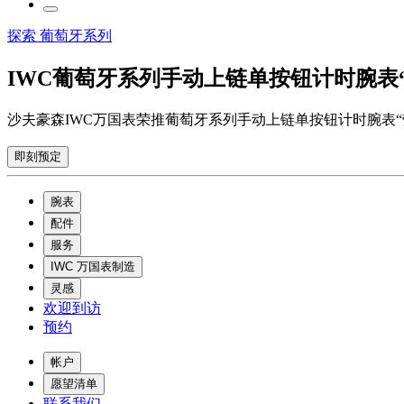
探索 葡萄牙系列
IWC葡萄牙系列手动上链单按钮计时腕表
沙夫豪森IWC万国表荣推葡萄牙系列手动上链单按钮计时腕表
即刻预定
腕表
配件
服务
IWC 万国表制造
灵感
欢迎到访
预约
帐户
愿望清单
联系我们