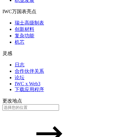
职业发展
IWC万国表亮点
瑞士高级制表
创新材料
复杂功能
机芯
灵感
日志
合作伙伴关系
论坛
IWC x Web3
下载应用程序
更改地点