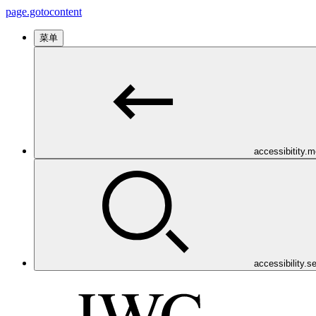
page.gotocontent
菜单
accessibitity.
accessibility.s