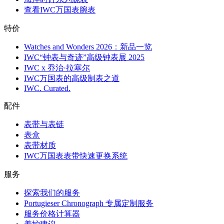
查看IWC万国表腕表
特价
Watches and Wonders 2026：新品一览
IWC“钟表与奇迹”高级钟表展 2025
IWC x 乔治·拉塞尔
IWC万国表的高级制表之道
IWC. Curated.
配件
表带与表链
表盒
表带材质
IWC万国表表带快速更换系统
服务
探索我们的服务
Portugieser Chronograph 专属定制服务
服务价格计算器