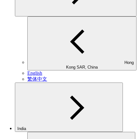
Hong
Kong SAR, China
English
繁体中文
India