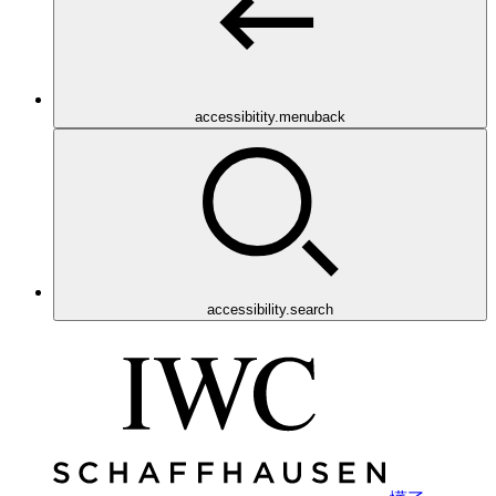
accessibitity.menuback
accessibility.search