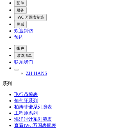
配件
服务
IWC 万国表制造
灵感
欢迎到访
预约
帐户
愿望清单
联系我们
ZH-HANS
系列
飞行员腕表
葡萄牙系列
柏涛菲诺系列腕表
工程师系列
海洋时计系列腕表
查看IWC万国表腕表