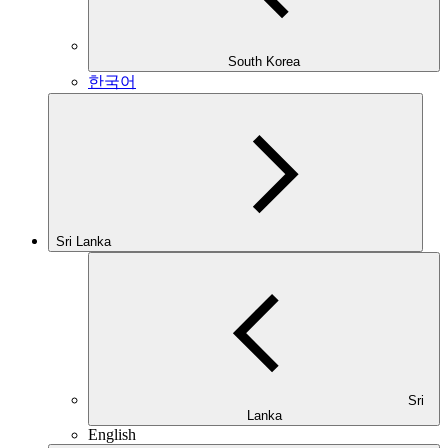
South Korea
한국어
Sri Lanka
Sri
Lanka
English