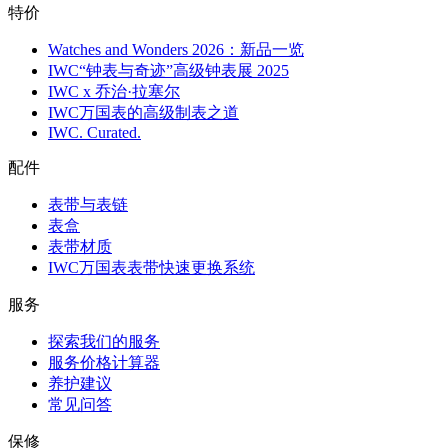
特价
Watches and Wonders 2026：新品一览
IWC“钟表与奇迹”高级钟表展 2025
IWC x 乔治·拉塞尔
IWC万国表的高级制表之道
IWC. Curated.
配件
表带与表链
表盒
表带材质
IWC万国表表带快速更换系统
服务
探索我们的服务
服务价格计算器
养护建议
常见问答
保修