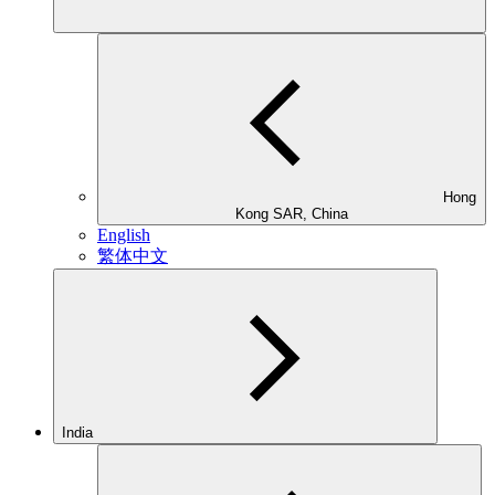
Hong
Kong SAR, China
English
繁体中文
India