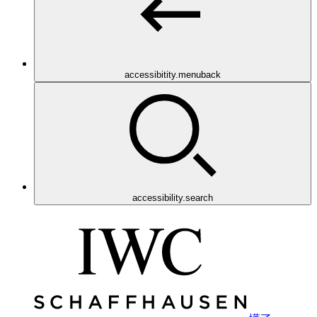
accessibitity.menuback
accessibility.search