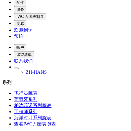
配件
服务
IWC 万国表制造
灵感
欢迎到访
预约
帐户
愿望清单
联系我们
ZH-HANS
系列
飞行员腕表
葡萄牙系列
柏涛菲诺系列腕表
工程师系列
海洋时计系列腕表
查看IWC万国表腕表