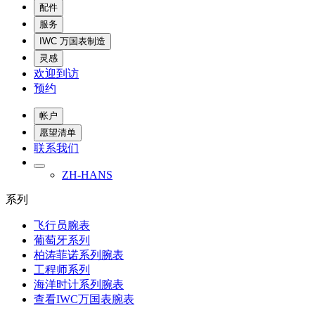
配件
服务
IWC 万国表制造
灵感
欢迎到访
预约
帐户
愿望清单
联系我们
ZH-HANS
系列
飞行员腕表
葡萄牙系列
柏涛菲诺系列腕表
工程师系列
海洋时计系列腕表
查看IWC万国表腕表