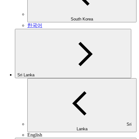
South Korea
한국어
Sri Lanka
Sri
Lanka
English