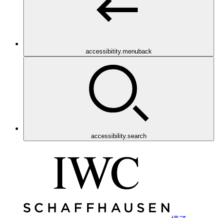
accessibitity.menuback
accessibility.search