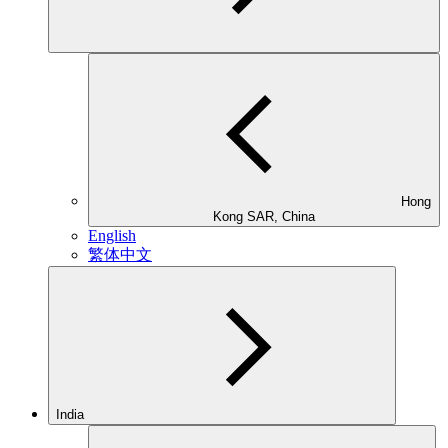
Hong
Kong SAR, China
English
繁体中文
India