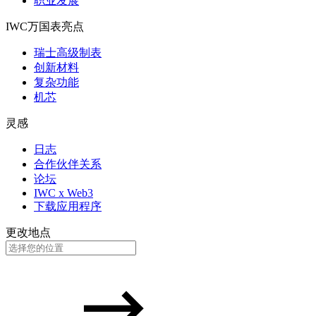
职业发展
IWC万国表亮点
瑞士高级制表
创新材料
复杂功能
机芯
灵感
日志
合作伙伴关系
论坛
IWC x Web3
下载应用程序
更改地点