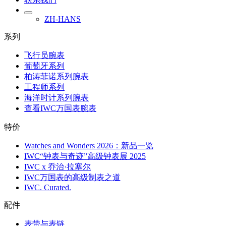
ZH-HANS
系列
飞行员腕表
葡萄牙系列
柏涛菲诺系列腕表
工程师系列
海洋时计系列腕表
查看IWC万国表腕表
特价
Watches and Wonders 2026：新品一览
IWC“钟表与奇迹”高级钟表展 2025
IWC x 乔治·拉塞尔
IWC万国表的高级制表之道
IWC. Curated.
配件
表带与表链