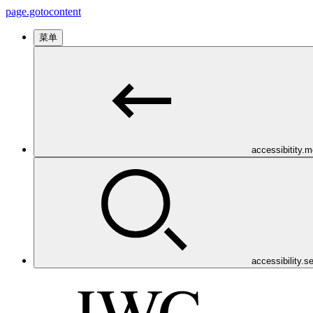
page.gotocontent
菜单
accessibitity.
accessibility.s