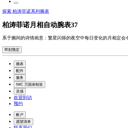
探索 柏涛菲诺系列腕表
柏涛菲诺月相自动腕表37
系于腕间的诗情画意：繁星闪烁的夜空中每日变化的月相定会
即刻预定
腕表
配件
服务
IWC 万国表制造
灵感
欢迎到访
预约
帐户
愿望清单
联系我们