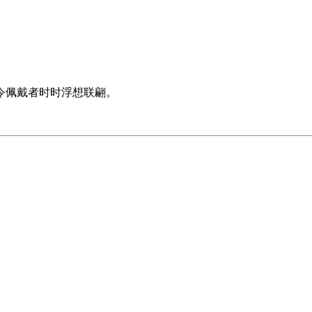
令佩戴者时时浮想联翩。