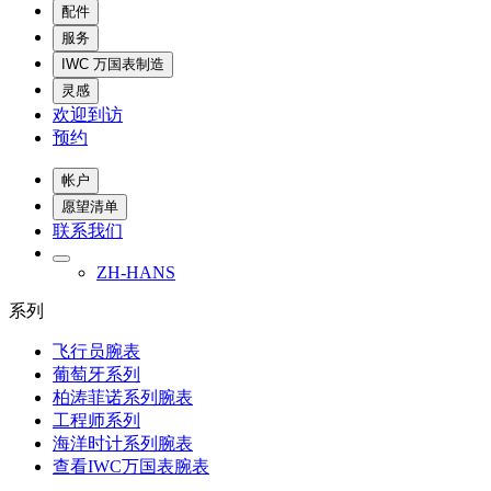
配件
服务
IWC 万国表制造
灵感
欢迎到访
预约
帐户
愿望清单
联系我们
ZH-HANS
系列
飞行员腕表
葡萄牙系列
柏涛菲诺系列腕表
工程师系列
海洋时计系列腕表
查看IWC万国表腕表