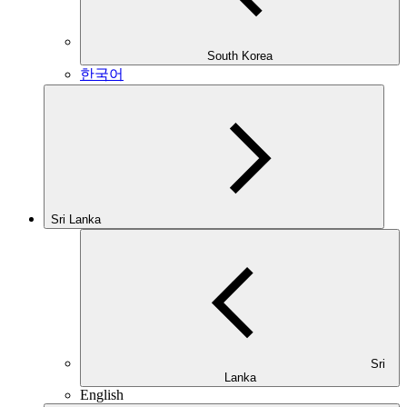
South Korea
한국어
Sri Lanka
Sri
Lanka
English