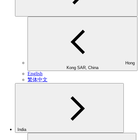
Hong
Kong SAR, China
English
繁体中文
India