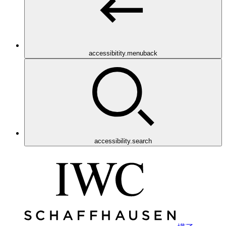
accessibitity.menuback
accessibility.search