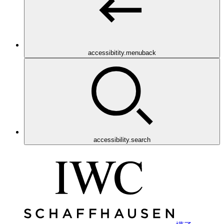
accessibitity.menuback
accessibility.search