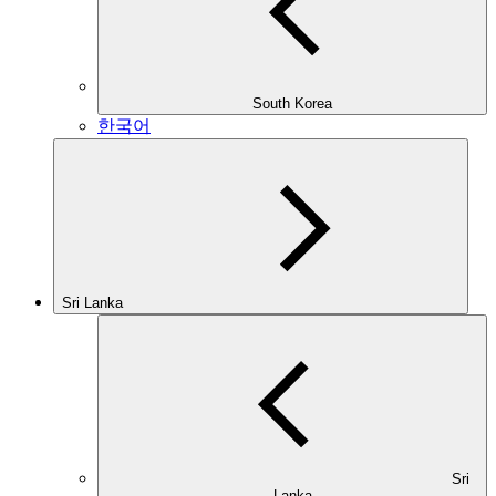
South Korea
한국어
Sri Lanka
Sri
Lanka