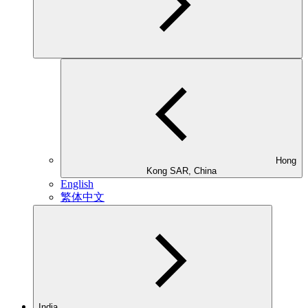
Hong
Kong SAR, China
English
繁体中文
India