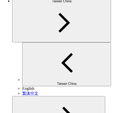
Taiwan China
Taiwan China
English
繁体中文