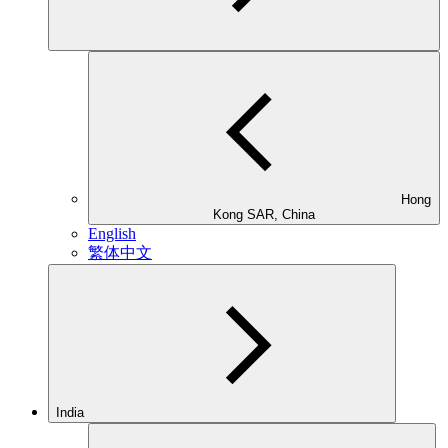
Hong
Kong SAR, China
English
繁体中文
India