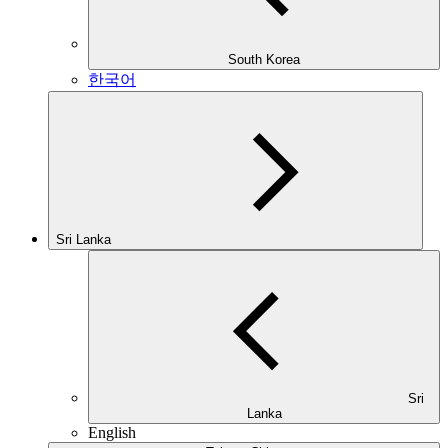
South Korea
한국어
Sri Lanka
Sri
Lanka
English