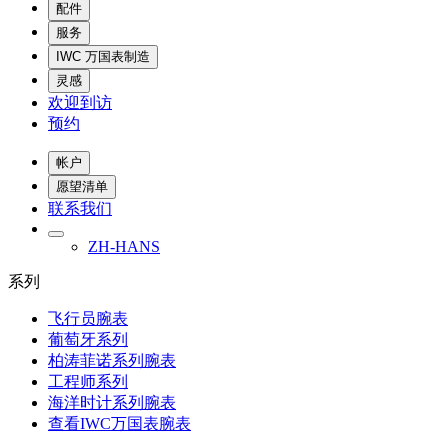
配件
服务
IWC 万国表制造
灵感
欢迎到访
预约
帐户
愿望清单
联系我们
ZH-HANS
系列
飞行员腕表
葡萄牙系列
柏涛菲诺系列腕表
工程师系列
海洋时计系列腕表
查看IWC万国表腕表