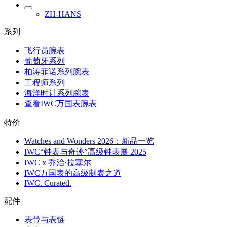
ZH-HANS
系列
飞行员腕表
葡萄牙系列
柏涛菲诺系列腕表
工程师系列
海洋时计系列腕表
查看IWC万国表腕表
特价
Watches and Wonders 2026：新品一览
IWC“钟表与奇迹”高级钟表展 2025
IWC x 乔治·拉塞尔
IWC万国表的高级制表之道
IWC. Curated.
配件
表带与表链