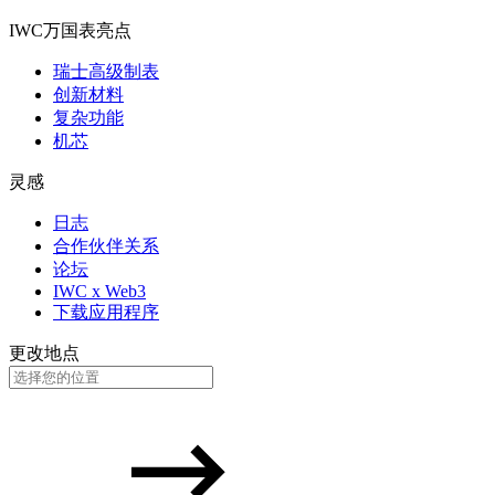
IWC万国表亮点
瑞士高级制表
创新材料
复杂功能
机芯
灵感
日志
合作伙伴关系
论坛
IWC x Web3
下载应用程序
更改地点