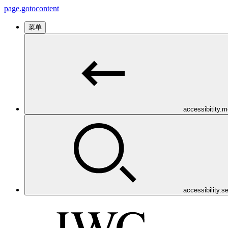
page.gotocontent
菜单
accessibitity.
accessibility.s