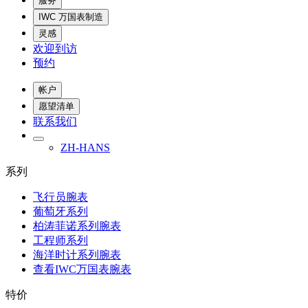
服务
IWC 万国表制造
灵感
欢迎到访
预约
帐户
愿望清单
联系我们
ZH-HANS
系列
飞行员腕表
葡萄牙系列
柏涛菲诺系列腕表
工程师系列
海洋时计系列腕表
查看IWC万国表腕表
特价