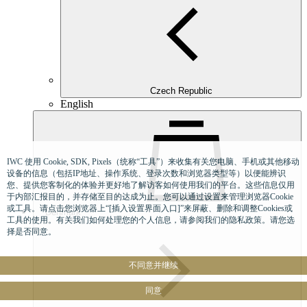
Czech Republic
English
IWC 使用 Cookie, SDK, Pixels（统称“工具”）来收集有关您电脑、手机或其他移动
设备的信息（包括IP地址、操作系统、登录次数和浏览器类型等）以便能辨识
您、提供您客制化的体验并更好地了解访客如何使用我们的平台。这些信息仅用
于内部汇报目的，并存储至目的达成为止。您可以通过设置来管理浏览器Cookie
或工具。请点击您浏览器上“[插入设置界面入口]”来屏蔽、删除和调整Cookies或
Denmark
工具的使用。有关我们如何处理您的个人信息，请参阅我们的隐私政策。请您选
择是否同意。
不同意并继续
同意