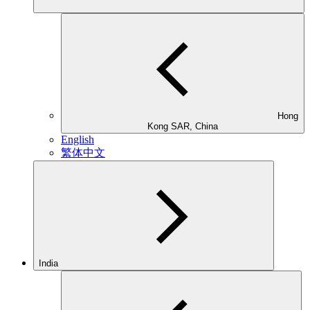
Hong
Kong SAR, China
English
繁体中文
India