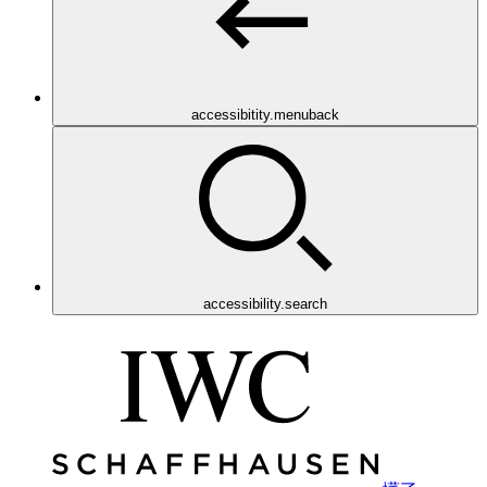
accessibitity.menuback
accessibility.search