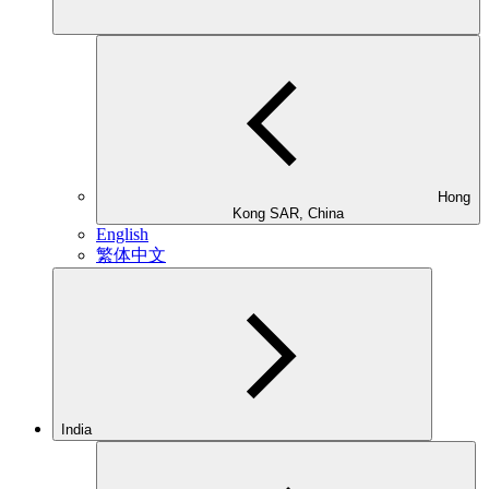
Hong
Kong SAR, China
English
繁体中文
India