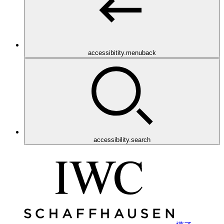
accessibitity.menuback
accessibility.search