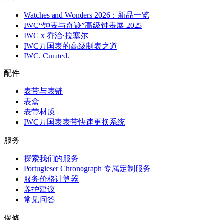
Watches and Wonders 2026：新品一览
IWC“钟表与奇迹”高级钟表展 2025
IWC x 乔治·拉塞尔
IWC万国表的高级制表之道
IWC. Curated.
配件
表带与表链
表盒
表带材质
IWC万国表表带快速更换系统
服务
探索我们的服务
Portugieser Chronograph 专属定制服务
服务价格计算器
养护建议
常见问答
保修