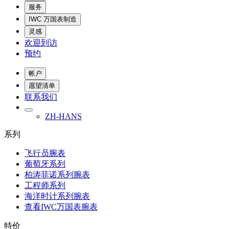
服务
IWC 万国表制造
灵感
欢迎到访
预约
帐户
愿望清单
联系我们
ZH-HANS
系列
飞行员腕表
葡萄牙系列
柏涛菲诺系列腕表
工程师系列
海洋时计系列腕表
查看IWC万国表腕表
特价