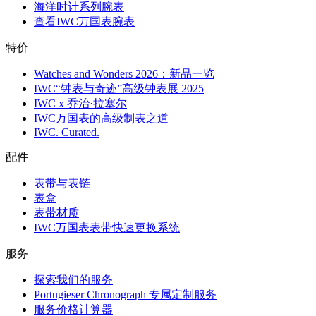
海洋时计系列腕表
查看IWC万国表腕表
特价
Watches and Wonders 2026：新品一览
IWC“钟表与奇迹”高级钟表展 2025
IWC x 乔治·拉塞尔
IWC万国表的高级制表之道
IWC. Curated.
配件
表带与表链
表盒
表带材质
IWC万国表表带快速更换系统
服务
探索我们的服务
Portugieser Chronograph 专属定制服务
服务价格计算器