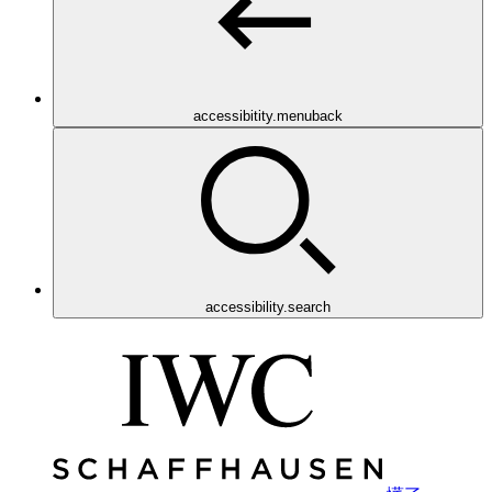
accessibitity.menuback
accessibility.search