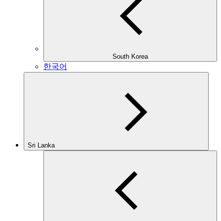
South Korea
한국어
Sri Lanka