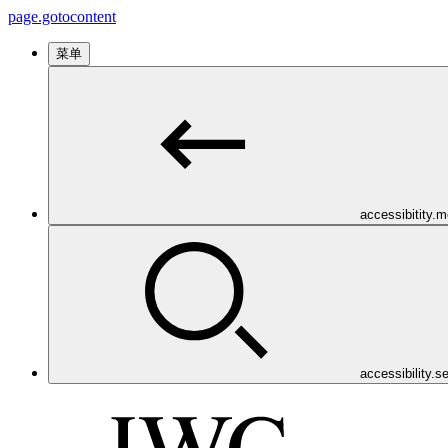
page.gotocontent
菜单
accessibitity.
accessibility.s