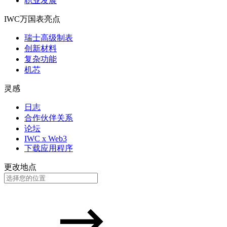
职业发展
IWC万国表亮点
瑞士高级制表
创新材料
复杂功能
机芯
灵感
日志
合作伙伴关系
论坛
IWC x Web3
下载应用程序
更改地点