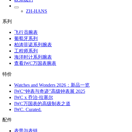
ZH-HANS
系列
飞行员腕表
葡萄牙系列
柏涛菲诺系列腕表
工程师系列
海洋时计系列腕表
查看IWC万国表腕表
特价
Watches and Wonders 2026：新品一览
IWC“钟表与奇迹”高级钟表展 2025
IWC x 乔治·拉塞尔
IWC万国表的高级制表之道
IWC. Curated.
配件
表带与表链