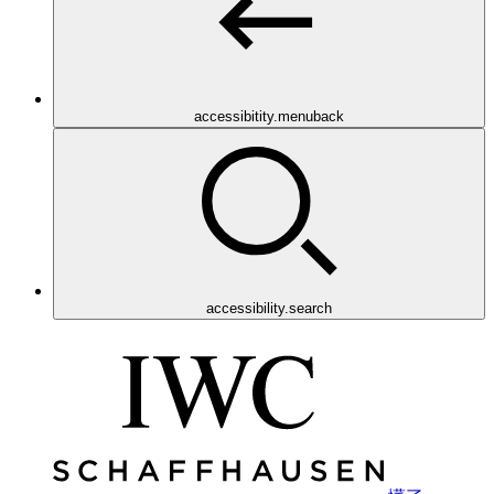
accessibitity.menuback
accessibility.search