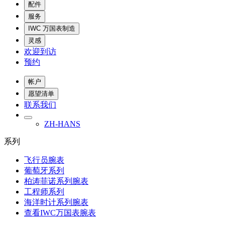
配件
服务
IWC 万国表制造
灵感
欢迎到访
预约
帐户
愿望清单
联系我们
ZH-HANS
系列
飞行员腕表
葡萄牙系列
柏涛菲诺系列腕表
工程师系列
海洋时计系列腕表
查看IWC万国表腕表