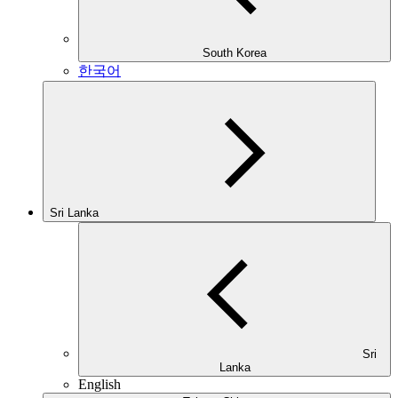
South Korea
한국어
Sri Lanka
Sri
Lanka
English