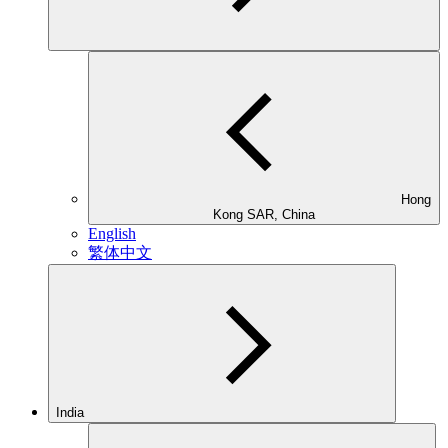
Hong
Kong SAR, China
English
繁体中文
India