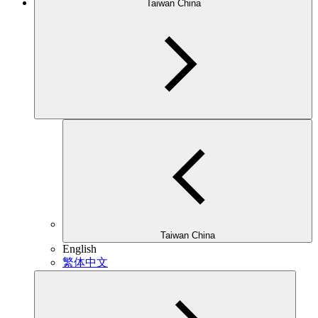
Taiwan China
Taiwan China
English
繁体中文