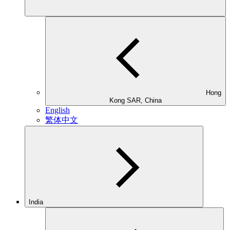
Hong
Kong SAR, China
English
繁体中文
India