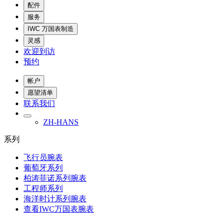
配件
服务
IWC 万国表制造
灵感
欢迎到访
预约
帐户
愿望清单
联系我们
ZH-HANS
系列
飞行员腕表
葡萄牙系列
柏涛菲诺系列腕表
工程师系列
海洋时计系列腕表
查看IWC万国表腕表