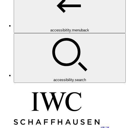
accessibitity.menuback
accessibility.search