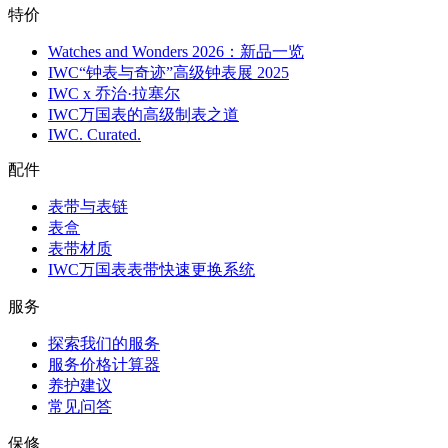
特价
Watches and Wonders 2026：新品一览
IWC“钟表与奇迹”高级钟表展 2025
IWC x 乔治·拉塞尔
IWC万国表的高级制表之道
IWC. Curated.
配件
表带与表链
表盒
表带材质
IWC万国表表带快速更换系统
服务
探索我们的服务
服务价格计算器
养护建议
常见问答
保修