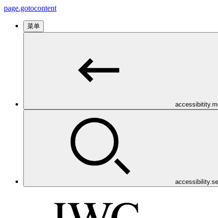
page.gotocontent
菜单
accessibitity.
accessibility.s