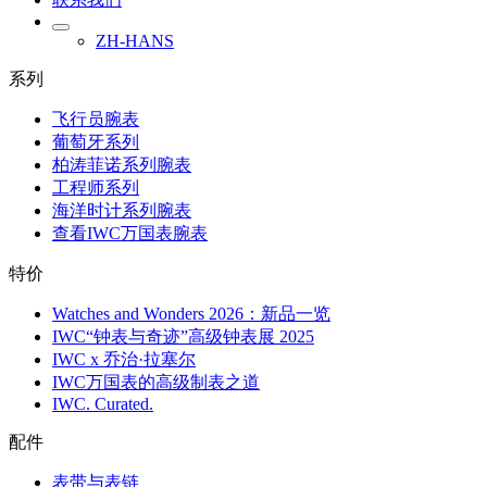
ZH-HANS
系列
飞行员腕表
葡萄牙系列
柏涛菲诺系列腕表
工程师系列
海洋时计系列腕表
查看IWC万国表腕表
特价
Watches and Wonders 2026：新品一览
IWC“钟表与奇迹”高级钟表展 2025
IWC x 乔治·拉塞尔
IWC万国表的高级制表之道
IWC. Curated.
配件
表带与表链