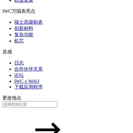
职业发展
IWC万国表亮点
瑞士高级制表
创新材料
复杂功能
机芯
灵感
日志
合作伙伴关系
论坛
IWC x Web3
下载应用程序
更改地点