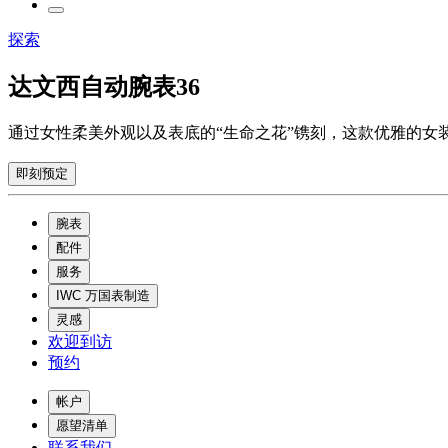
探索
达文西自动腕表36
通过女性柔美外观以及表底的“生命之花”镌刻，这款优雅的女
即刻预定
腕表
配件
服务
IWC 万国表制造
灵感
欢迎到访
预约
帐户
愿望清单
联系我们