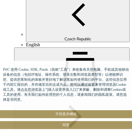
Czech Republic
English
IWC 使用 Cookie, SDK, Pixels（统称“工具”）来收集有关您电脑、手机或其他移动
设备的信息（包括IP地址、操作系统、登录次数和浏览器类型等）以便能辨识
您、提供您客制化的体验并更好地了解访客如何使用我们的平台。这些信息仅用
于内部汇报目的，并存储至目的达成为止。您可以通过设置来管理浏览器Cookie
或工具。请点击您浏览器上“[插入设置界面入口]”来屏蔽、删除和调整Cookies或
Denmark
工具的使用。有关我们如何处理您的个人信息，请参阅我们的隐私政策。请您选
择是否同意。
不同意并继续
同意