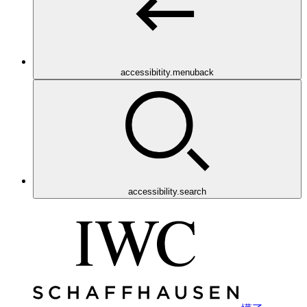
accessibitity.menuback
accessibility.search