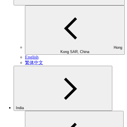
Hong
Kong SAR, China
English
繁体中文
India