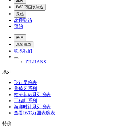
服务
IWC 万国表制造
灵感
欢迎到访
预约
帐户
愿望清单
联系我们
ZH-HANS
系列
飞行员腕表
葡萄牙系列
柏涛菲诺系列腕表
工程师系列
海洋时计系列腕表
查看IWC万国表腕表
特价