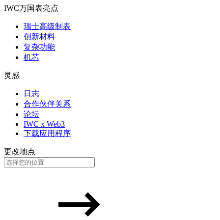
IWC万国表亮点
瑞士高级制表
创新材料
复杂功能
机芯
灵感
日志
合作伙伴关系
论坛
IWC x Web3
下载应用程序
更改地点