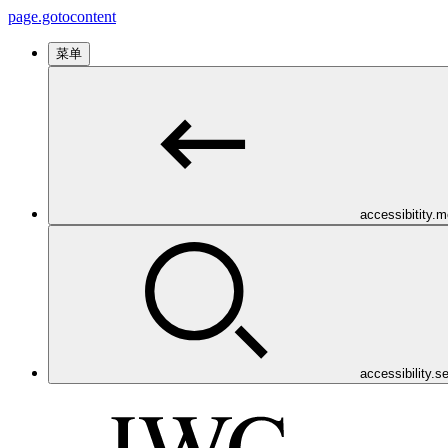
page.gotocontent
菜单
accessibitity.
accessibility.s