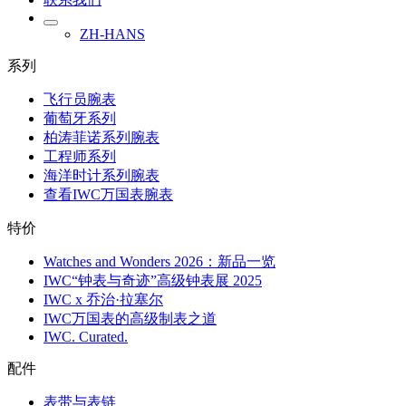
ZH-HANS
系列
飞行员腕表
葡萄牙系列
柏涛菲诺系列腕表
工程师系列
海洋时计系列腕表
查看IWC万国表腕表
特价
Watches and Wonders 2026：新品一览
IWC“钟表与奇迹”高级钟表展 2025
IWC x 乔治·拉塞尔
IWC万国表的高级制表之道
IWC. Curated.
配件
表带与表链