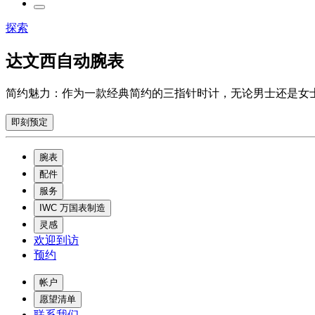
探索
达文西自动腕表
简约魅力：作为一款经典简约的三指针时计，无论男士还是女
即刻预定
腕表
配件
服务
IWC 万国表制造
灵感
欢迎到访
预约
帐户
愿望清单
联系我们