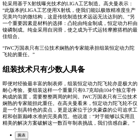
轮采用基于X射线曝光技术的LIGA工艺制造。高夫曼表示：
“此版本的LIGA工艺使用X射线，使我们能以极致精准度生产
完美均匀的微结构，这是传统制造技术远远无法达到的。”另
一个重要因素是材料的选择：凸轮由纯金制成，恒定动力杆由
镍磷制成。纯金采用自润滑，使之成为干式运转摩擦搭档的最
佳组合。
“IWC万国表只有三位技术娴熟的专家能承担组装恒定动力陀
飞轮的重任。”
组装技术只有少数人具备
即便对经验最丰富的制表师，组装恒定动力陀飞轮亦是极大的
耐心考验。要组装这样一个重量只有0.7克却由104个独立零件
构成的装置，需要整整两周的时间。IWC万国表只有三位技术
娴熟的专家能担此重任。在高夫曼看来，恒定动力陀飞轮不仅
是一个别具特色的卖点，更是这家位于沙夫豪森的公司追求工
程和创新巅峰水准的完美典范。他说道：“对于能够以实用且
精美的解决方案破解这一数百年制表挑战，我们倍感自豪。”
腕表