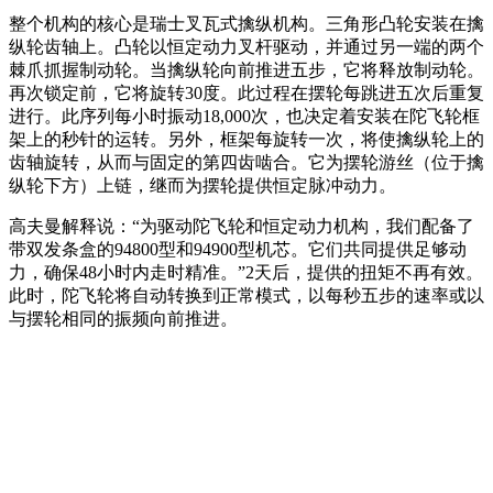
整个机构的核心是瑞士叉瓦式擒纵机构。三角形凸轮安装在擒
纵轮齿轴上。凸轮以恒定动力叉杆驱动，并通过另一端的两个
棘爪抓握制动轮。当擒纵轮向前推进五步，它将释放制动轮。
再次锁定前，它将旋转30度。此过程在摆轮每跳进五次后重复
进行。此序列每小时振动18,000次，也决定着安装在陀飞轮框
架上的秒针的运转。另外，框架每旋转一次，将使擒纵轮上的
齿轴旋转，从而与固定的第四齿啮合。它为摆轮游丝（位于擒
纵轮下方）上链，继而为摆轮提供恒定脉冲动力。
高夫曼解释说：“为驱动陀飞轮和恒定动力机构，我们配备了
带双发条盒的94800型和94900型机芯。它们共同提供足够动
力，确保48小时内走时精准。”2天后，提供的扭矩不再有效。
此时，陀飞轮将自动转换到正常模式，以每秒五步的速率或以
与摆轮相同的振频向前推进。