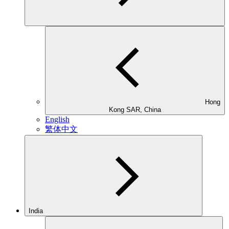
Hong
Kong SAR, China
English
繁体中文
India