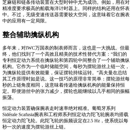
芝麻链和链条传动装置在大型时钟中尤为成功。例如，用在对
精准度要求极高的船载海洋计时器上。同样的结构还用在怀表
中。不过，无级变速传送器需要较大空间，这意味着它在腕表
中的应用有一定局限。
整合辅助擒纵机构
多年来，对IWC万国表的制表师而言，这也是一大挑战。但最
终，他们找到了一个高效且精美的技术性替代方案：“我们的
专利恒定动力系统在擒纵轮和第四轮中间整合了一个辅助擒纵
机构。它作为一个临时储能空间，每秒为摆轮游丝上链一次，
为擒纵轮提供有效能量，保证摆轮持续运转。”高夫曼在总结
其工作原理时如是说。这一技巧的原理非常简单：摆轮游丝每
秒的上链角度相同，这意味着传递给擒纵机构的能量保持恒
定。即便游丝中的张力减少，摆轮也能继续以几乎相同的振幅
振荡。
恒定动力装置确保腕表走时速率绝对精准。葡萄牙系列
Sidérale Scafusia腕表和工程师系列恒定动力陀飞轮腕表均搭载
恒定动力陀飞轮。此陀飞轮的振频设定在2.5 Hz，使系统以每
秒一次的速度为摆轮游丝上链。