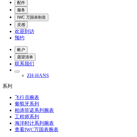
配件
服务
IWC 万国表制造
灵感
欢迎到访
预约
帐户
愿望清单
联系我们
ZH-HANS
系列
飞行员腕表
葡萄牙系列
柏涛菲诺系列腕表
工程师系列
海洋时计系列腕表
查看IWC万国表腕表