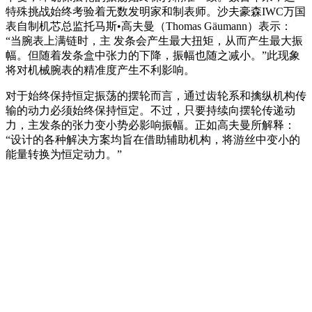
特殊挑战始终考验着无数发明家和制表师。沙夫豪森IWC万国
表自制机芯总监托马斯•高夫曼（Thomas Gäumann）表示：
“当腕表上满链时，主 发条会产生最大扭矩，从而产生最大振
幅。但随着发条盒中张力的下降，振幅也随之减小。”此现象
将对机械腕表的精准度产生不利影响。
对于始终保持恒定振荡的摆轮而言，通过齿轮系和擒纵机构传
输的动力必须始终保持恒定。不过，只要持续向摆轮传递动
力，主发条的张力变小势必影响振幅。正如高夫曼所解释：
“设计的各种解决方案均旨在借助辅助机构，将游丝中变小的
能量转换为恒定动力。”