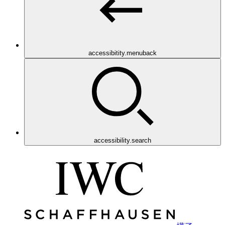
accessibitity.menuback
accessibility.search