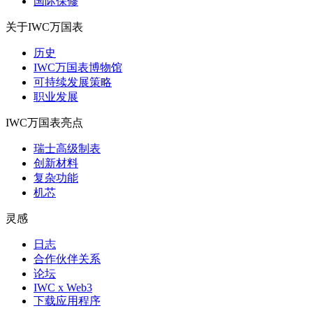
国际保修
关于IWC万国表
历史
IWC万国表博物馆
可持续发展策略
职业发展
IWC万国表亮点
瑞士高级制表
创新材料
复杂功能
机芯
灵感
日志
合作伙伴关系
论坛
IWC x Web3
下载应用程序