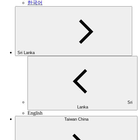
한국어
Sri Lanka
Sri
Lanka
English
Taiwan China