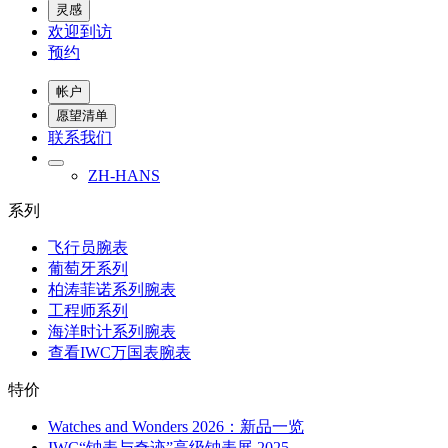
灵感
欢迎到访
预约
帐户
愿望清单
联系我们
ZH-HANS
系列
飞行员腕表
葡萄牙系列
柏涛菲诺系列腕表
工程师系列
海洋时计系列腕表
查看IWC万国表腕表
特价
Watches and Wonders 2026：新品一览
IWC“钟表与奇迹”高级钟表展 2025