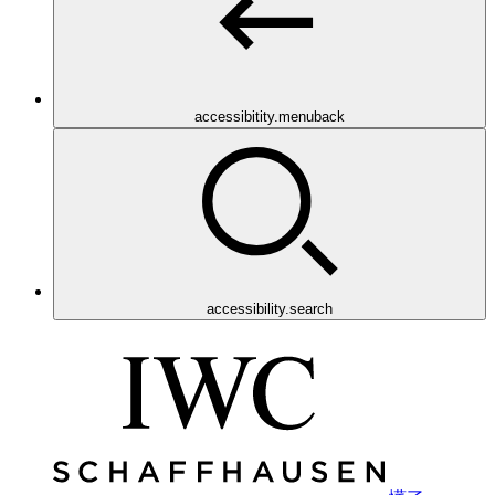
accessibitity.menuback
accessibility.search