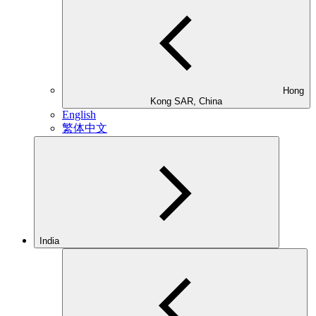
Hong
Kong SAR, China
English
繁体中文
India