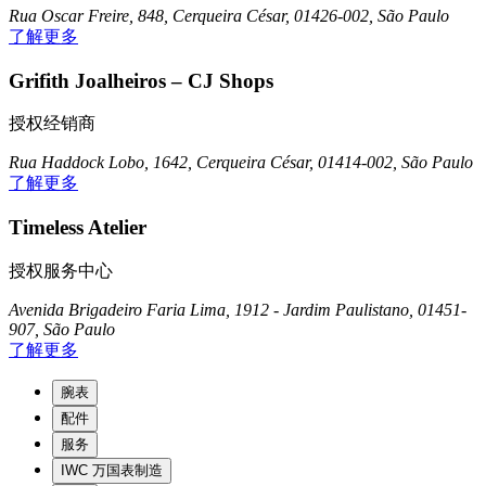
Rua Oscar Freire, 848, Cerqueira César, 01426-002, São Paulo
了解更多
Grifith Joalheiros – CJ Shops
授权经销商
Rua Haddock Lobo, 1642, Cerqueira César, 01414-002, São Paulo
了解更多
Timeless Atelier
授权服务中心
Avenida Brigadeiro Faria Lima, 1912 - Jardim Paulistano, 01451-
907, São Paulo
了解更多
腕表
配件
服务
IWC 万国表制造