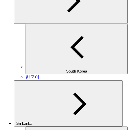
South Korea
한국어
Sri Lanka