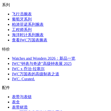
系列
飞行员腕表
葡萄牙系列
柏涛菲诺系列腕表
工程师系列
海洋时计系列腕表
查看IWC万国表腕表
特价
Watches and Wonders 2026：新品一览
IWC“钟表与奇迹”高级钟表展 2025
IWC x 乔治·拉塞尔
IWC万国表的高级制表之道
IWC. Curated.
配件
表带与表链
表盒
表带材质