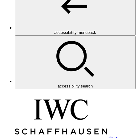
accessibitity.menuback
accessibility.search