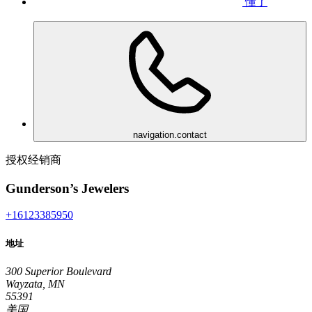
懂了
navigation.contact
授权经销商
Gunderson’s Jewelers
+16123385950
地址
300 Superior Boulevard
Wayzata, MN
55391
美国