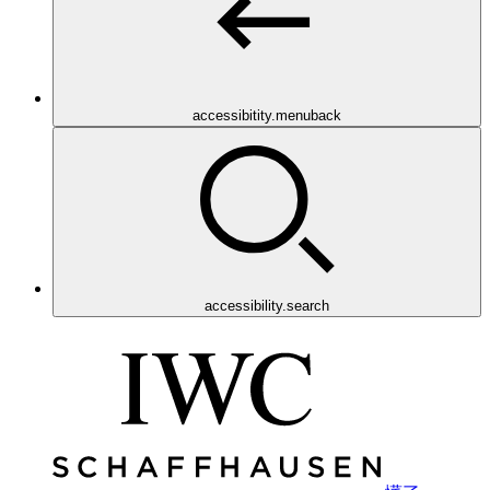
accessibitity.menuback
accessibility.search