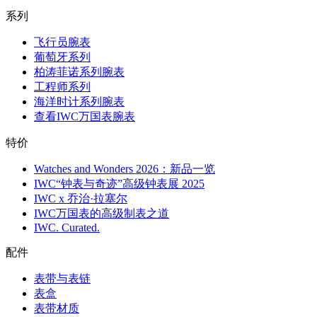
系列
飞行员腕表
葡萄牙系列
柏涛菲诺系列腕表
工程师系列
海洋时计系列腕表
查看IWC万国表腕表
特价
Watches and Wonders 2026：新品一览
IWC“钟表与奇迹”高级钟表展 2025
IWC x 乔治·拉塞尔
IWC万国表的高级制表之道
IWC. Curated.
配件
表带与表链
表盒
表带材质