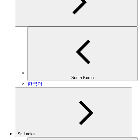
South Korea
한국어
Sri Lanka