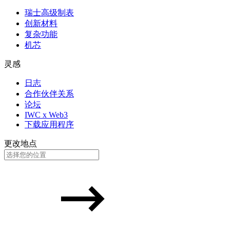
瑞士高级制表
创新材料
复杂功能
机芯
灵感
日志
合作伙伴关系
论坛
IWC x Web3
下载应用程序
更改地点