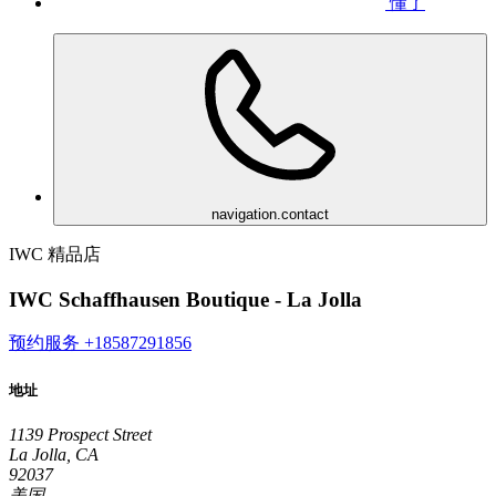
懂了
navigation.contact
IWC 精品店
IWC Schaffhausen Boutique - La Jolla
预约服务
+18587291856
地址
1139 Prospect Street
La Jolla, CA
92037
美国