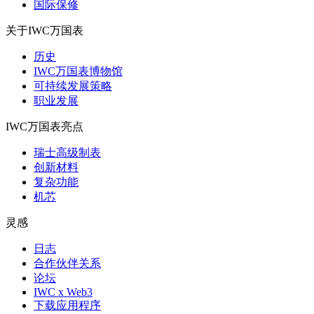
国际保修
关于IWC万国表
历史
IWC万国表博物馆
可持续发展策略
职业发展
IWC万国表亮点
瑞士高级制表
创新材料
复杂功能
机芯
灵感
日志
合作伙伴关系
论坛
IWC x Web3
下载应用程序