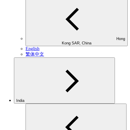
Hong
Kong SAR, China
English
繁体中文
India