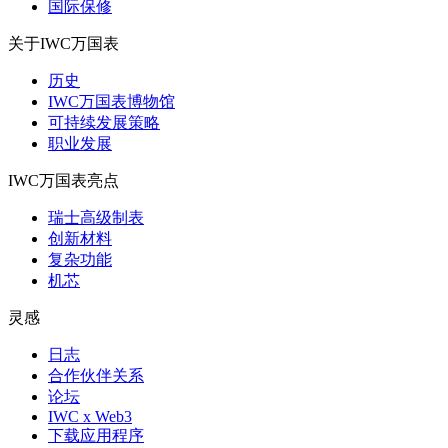
国际保修
关于IWC万国表
历史
IWC万国表博物馆
可持续发展策略
职业发展
IWC万国表亮点
瑞士高级制表
创新材料
复杂功能
机芯
灵感
日志
合作伙伴关系
论坛
IWC x Web3
下载应用程序