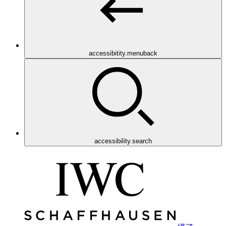
accessibitity.menuback
accessibility.search