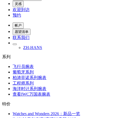
灵感
欢迎到访
预约
帐户
愿望清单
联系我们
ZH-HANS
系列
飞行员腕表
葡萄牙系列
柏涛菲诺系列腕表
工程师系列
海洋时计系列腕表
查看IWC万国表腕表
特价
Watches and Wonders 2026：新品一览