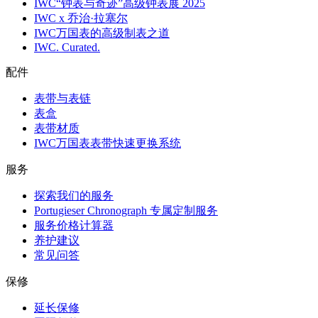
IWC“钟表与奇迹”高级钟表展 2025
IWC x 乔治·拉塞尔
IWC万国表的高级制表之道
IWC. Curated.
配件
表带与表链
表盒
表带材质
IWC万国表表带快速更换系统
服务
探索我们的服务
Portugieser Chronograph 专属定制服务
服务价格计算器
养护建议
常见问答
保修
延长保修